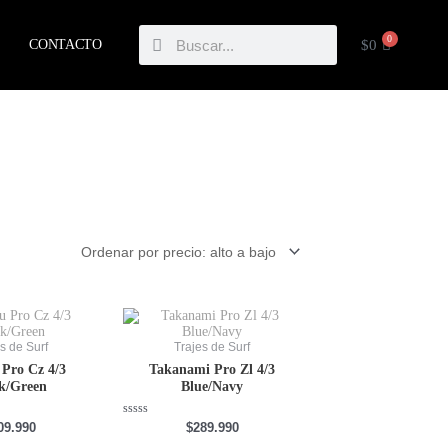
Buscar
Buscar
0
CARRIT
$
0
CONTACTO
Este
Este
producto
producto
tiene
tiene
s de Surf
Trajes de Surf
múltiples
múltiples
Pro Cz 4/3
Takanami Pro Zl 4/3
variantes.
variantes.
k/Green
Blue/Navy
Las
Las
opciones
opciones
se
se
Valorado
09.990
$
289.990
con
pueden
pueden