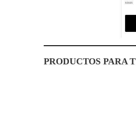
Valora
con
0
de
5
PRODUCTOS PARA T