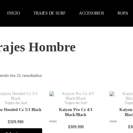
INICIO
TRAJES DE SURF
ACCESORIOS
ROPA
rajes Hombre
Ordenado
por
ando los 11 resultados
precio:
alto
a
bajo
Este
Este
producto
producto
tiene
tiene
Trajes de Surf
Trajes de Surf
Traje
múltiples
múltiples
u Hooded Cz 5/3 Black
Kaiyou Pro Cz 4/3
Kaiyou 
variantes.
variantes.
Black/Black
Blac
Las
Las
opciones
opciones
do
$
329.990
se
se
Valorado
Valorado
$
309.990
$
3
con
con
pueden
pueden