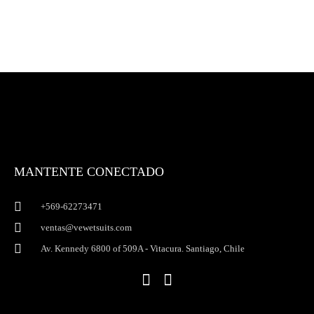
MANTENTE CONECTADO
+569-62273471
ventas@vewetsuits.com
Av. Kennedy 6800 of 509A - Vitacura. Santiago, Chile
I
F
n
a
s
c