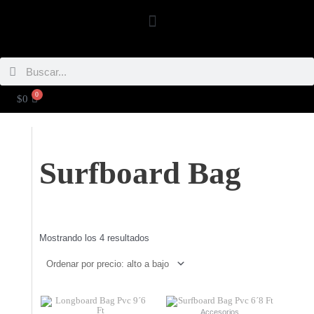
Ir
Menú
al
contenido
Buscar
Buscar
0
CARRITO
$
0
Surfboard Bag
Ordenado
por
Mostrando los 4 resultados
precio:
alto
a
bajo
Accesorios