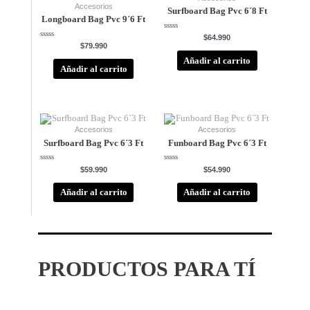
Accesorios
Surfboard Bag Pvc 6´8 Ft
Longboard Bag Pvc 9´6 Ft
Valorado
$
64.990
con
Valorado
$
79.990
0
con
de
0
Añadir al carrito
5
de
Añadir al carrito
5
Accesorios
Accesorios
Surfboard Bag Pvc 6´3 Ft
Funboard Bag Pvc 6´3 Ft
Valorado
Valorado
$
59.990
$
54.990
con
con
0
0
de
de
Añadir al carrito
Añadir al carrito
5
5
PRODUCTOS PARA TÍ