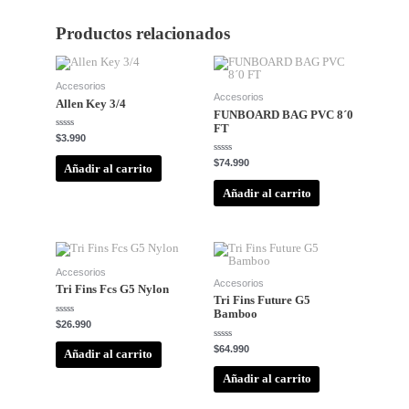
Productos relacionados
Accesorios
Accesorios
Allen Key 3/4
FUNBOARD BAG PVC 8´0
FT
Valorado
$
3.990
con
0
Valorado
$
74.990
de
Añadir al carrito
con
5
0
de
Añadir al carrito
5
Accesorios
Accesorios
Tri Fins Fcs G5 Nylon
Tri Fins Future G5
Bamboo
Valorado
$
26.990
con
0
Valorado
$
64.990
de
Añadir al carrito
con
5
0
de
Añadir al carrito
5