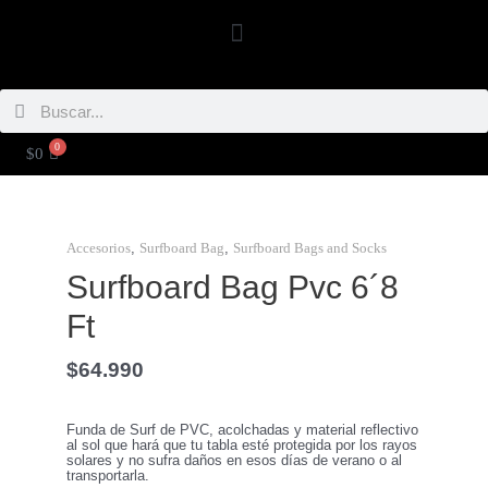
Ir
Menú
al
contenido
Buscar
Buscar
0
CARRITO
$
0
Surfboard
Bag
Pvc
6
,
,
Accesorios
Surfboard Bag
Surfboard Bags and Socks
´8
Ft
Surfboard Bag Pvc 6´8
cantidad
Ft
$
64.990
Funda de Surf de PVC, acolchadas y material reflectivo
al sol que hará que tu tabla esté protegida por los rayos
solares y no sufra daños en esos días de verano o al
transportarla.