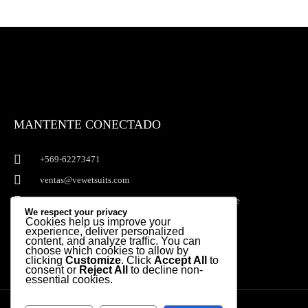
MANTENTE CONECTADO
+569-62273471
ventas@vewetsuits.com
Av. Kennedy 6800 of 509A - Vitacura. Santiago, Chile
We respect your privacy
Cookies help us improve your
I
F
experience, deliver personalized
n
a
content, and analyze traffic. You can
choose which cookies to allow by
s
c
clicking
Customize
. Click
Accept All
to
t
e
consent or
Reject All
to decline non-
essential cookies.
a
b
g
o