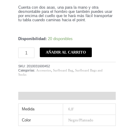
Cuenta con dos asas, una para la mano y otra
desmontable para el hombro que también puedes usar
por encima del cuello que te hará más fácil transportar
tu tabla cuando caminas hacia el point.
Disponibilidad:
20 disponibles
AÑADIR AL CARRITO
SKU:
2010031600452
Categorías:
Accesorios
,
Surfboard Bag
,
Surfboard Bags and
Socks
Información adicional
Medida
6,8'
Color
Negro/Plateado