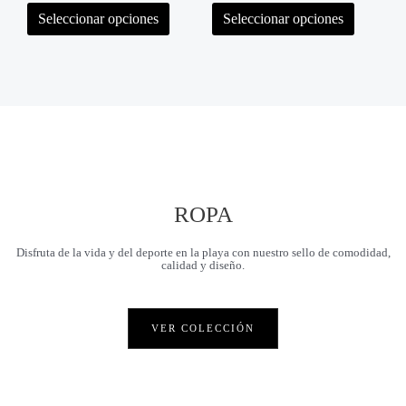
l
l
pueden
pueden
o
o
Seleccionar opciones
Seleccionar opciones
r
r
elegir
elegir
a
a
en
en
d
d
la
la
o
o
c
c
página
página
o
o
de
de
n
n
0
0
producto
producto
d
d
e
e
5
5
ROPA
Disfruta de la vida y del deporte en la playa con nuestro sello de comodidad,
calidad y diseño.
VER COLECCIÓN