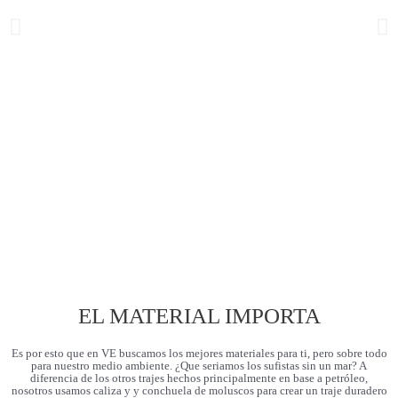
D
D
i
i
a
a
DEVELOPED FOR THE MOST
p
p
DEMANDING CONDITIONS
o
o
s
s
i
i
t
t
COMPRAR AHORA
i
i
v
v
a
a
a
s
n
i
t
g
e
u
r
i
i
e
o
n
r
t
e
EL MATERIAL IMPORTA
Es por esto que en VE buscamos los mejores materiales para ti, pero sobre todo
para nuestro medio ambiente. ¿Que seriamos los sufistas sin un mar? A
diferencia de los otros trajes hechos principalmente en base a petróleo,
nosotros usamos caliza y y conchuela de moluscos para crear un traje duradero