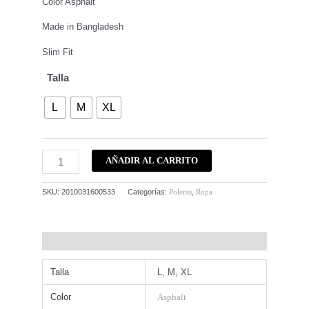
Color Asphalt
Made in Bangladesh
Slim Fit
Talla
L
M
XL
AÑADIR AL CARRITO
SKU:
2010031600533
Categorías:
Poleras
,
Ropa
Información adicional
Talla
L, M, XL
Color
Asphalt