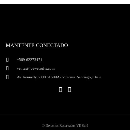
de
de
producto
producto
MANTENTE CONECTADO
+569-62273471
ventas@vewetsuits.com
Av. Kennedy 6800 of 509A - Vitacura. Santiago, Chile
I
F
n
a
s
c
t
e
a
b
g
o
r
o
© Derechos Reservados VE Surf