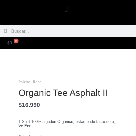
Ir
Menú
al
contenido
Buscar
Buscar
0
CARRITO
$
0
Organic
Tee
Asphalt
II
cantidad
,
Poleras
Ropa
Organic Tee Asphalt II
$
16.990
T-Shirt 100% algodón Orgánico, estampado tacto cero,
Ve Eco