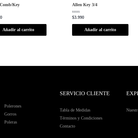
 Comb/Key
Allen Key 3/4
ado
Valorado
90
$
3.990
con
0
de
Añadir al carrito
Añadir al carrito
5
SERVICIO CLIENTE
EXP
Polerones
Tabla de Medidas
Nuestr
Gorros
Términos y Condiciones
Poleras
Contacto