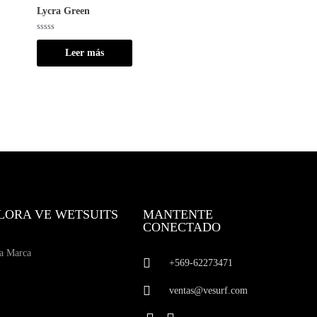
Lycra Green
Valorado
con
Leer más
0
de
5
LORA VE WETSUITS
MANTENTE
CONECTADO
a Marca
+569-62273471
ventas@vesurf.com