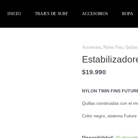
INICIO
TRAJES DE SURF
ACCESORIOS
ROPA
Estabilizadores
,
,
Accesorios
Nylon Fins
Quillas
Future
GL
Estabilizador
Nylon
cantidad
$
19.990
NYLON TWIN FINS FUTUR
Quillas construidas con el me
Color negro, sistema Future 
Disponibilidad:
40 disponib