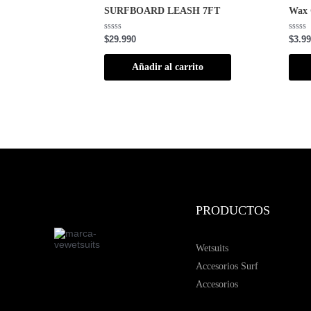
SURFBOARD LEASH 7FT
Wax
Valorado
Valor
$
29.990
$
3.9
con
con
0
0
de
de
Añadir al carrito
5
5
PRODUCTOS
Wetsuits
Accesorios Surf
Accesorios