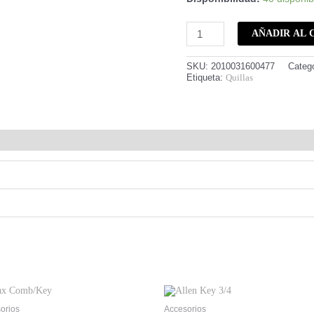
AÑADIR AL 
SKU:
2010031600477
Categ
Etiqueta:
Quillas
orios
Accesorios