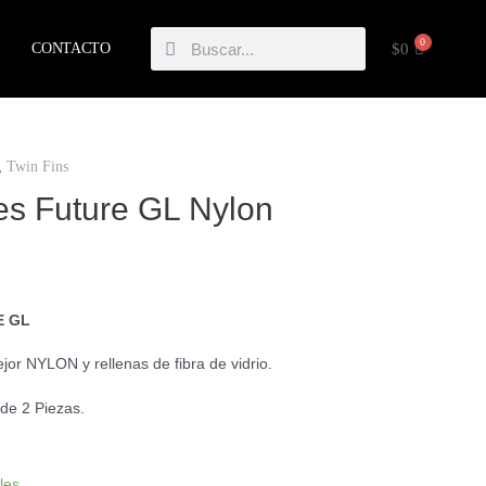
Buscar
Buscar
0
CARRIT
$
0
CONTACTO
,
Twin Fins
es Future GL Nylon
E GL
jor NYLON y rellenas de fibra de vidrio.
de 2 Piezas.
les