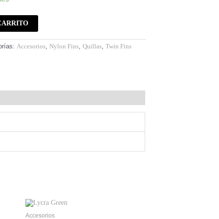
CARRITO
orías:
Accesorios
,
Nylon Fins
,
Quillas
,
Twin Fins
Accesorios