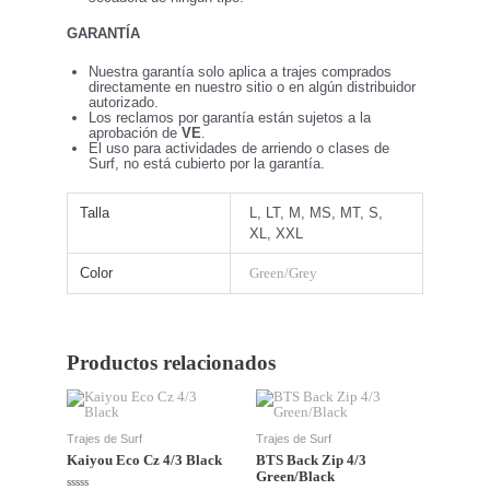
GARANTÍA
Nuestra garantía solo aplica a trajes comprados
directamente en nuestro sitio o en algún distribuidor
autorizado.
Los reclamos por garantía están sujetos a la
aprobación de
VE
.
El uso para actividades de arriendo o clases de
Surf, no está cubierto por la garantía.
Talla
L, LT, M, MS, MT, S,
XL, XXL
Color
Green/Grey
Productos relacionados
Este
Este
producto
producto
tiene
tiene
Trajes de Surf
Trajes de Surf
múltiples
múltiples
variantes.
variantes.
Kaiyou Eco Cz 4/3 Black
BTS Back Zip 4/3
Las
Las
Green/Black
opciones
opciones