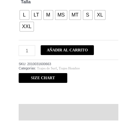
Talla
L
LT
M
MS
MT
S
XL
XXL
AÑADIR AL CARRITO
SKU:
2010031600663
Categorías:
Trajes de Surf
,
Trajes Hombre
SIZE CHART
Descripción
Información adicional