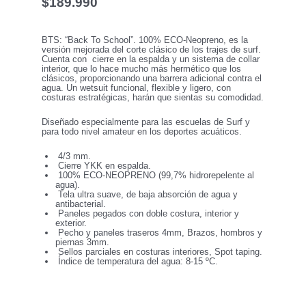
$
189.990
BTS: “Back To School”. 100% ECO-Neopreno, es la
versión mejorada del corte clásico de los trajes de surf.
Cuenta con cierre en la espalda y un sistema de collar
interior, que lo hace mucho más hermético que los
clásicos, proporcionando una barrera adicional contra el
agua. Un wetsuit funcional, flexible y ligero, con
costuras estratégicas, harán que sientas su comodidad.
Diseñado especialmente para las escuelas de Surf y
para todo nivel amateur en los deportes acuáticos.
4/3 mm.
Cierre YKK en espalda.
100% ECO-NEOPRENO (99,7% hidrorepelente al
agua).
Tela ultra suave, de baja absorción de agua y
antibacterial.
Paneles pegados con doble costura, interior y
exterior.
Pecho y paneles traseros 4mm, Brazos, hombros y
piernas 3mm.
Sellos parciales en costuras interiores, Spot taping.
Índice de temperatura del agua: 8-15 ºC.