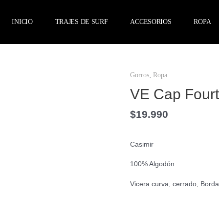
INICIO
TRAJES DE SURF
ACCESORIOS
ROPA
VE
,
Gorros
Ropa
Cap
Fourteen
VE Cap Four
cantidad
$
19.990
Casimir
100% Algodón
Vicera curva, cerrado, Bord