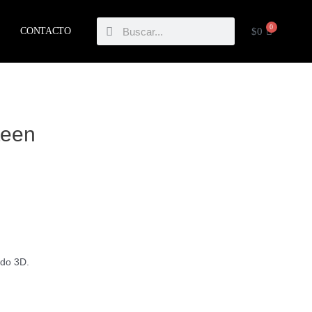
Buscar
Buscar
0
CARRIT
$
0
CONTACTO
teen
ado 3D.