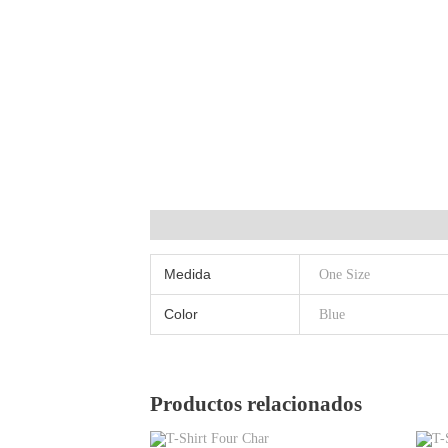
Información adicional
Medida
One Size
Color
Blue
Productos relacionados
Este