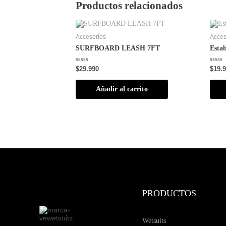
Productos relacionados
Accesorios
Acces
SURFBOARD LEASH 7FT
Esta
Valorado
Valor
$
29.990
$
19.
con
con
0
0
de
de
Añadir al carrito
5
5
PRODUCTOS
Wetsuits