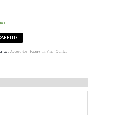
les
CARRITO
orías:
Accesorios
,
Future Tri Fins
,
Quillas