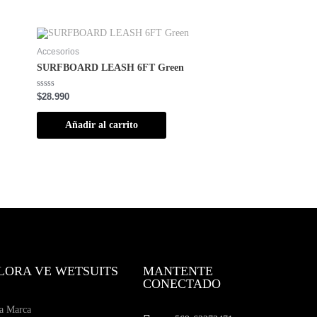
Accesorios
SURFBOARD LEASH 6FT Green
Valorado
$
28.990
con
0
de
Añadir al carrito
5
LORA VE WETSUITS
MANTENTE
CONECTADO
a Marca