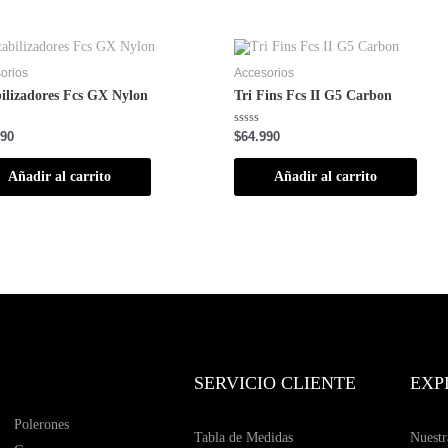
orios
Accesorios
bilizadores Fcs GX Nylon
Tri Fins Fcs II G5 Carbon
ado
Valorado
990
$
64.990
con
0
de
Añadir al carrito
Añadir al carrito
5
SERVICIO CLIENTE
EXP
Polerones
Tabla de Medidas
Nuestr