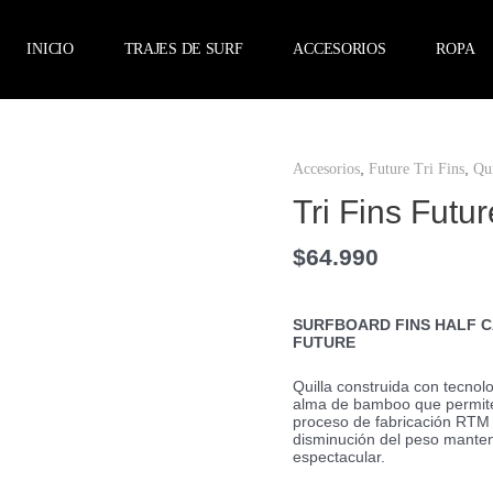
INICIO
TRAJES DE SURF
ACCESORIOS
ROPA
Tri
,
,
Accesorios
Future Tri Fins
Qui
Fins
Future
Tri Fins Fut
G5
Bamboo
$
64.990
cantidad
SURFBOARD FINS HALF 
FUTURE
Quilla construida con tecno
alma de bamboo que permiten
proceso de fabricación RTM 
disminución del peso manten
espectacular.