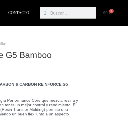
Buscar
Buscar
0
CARRIT
$
0
CONTACTO
llas
ure G5 Bamboo
CARBON & CARBON REINFORCE G5
logía Performance Core que mezcla resina y
 tener un mejor control y rendimiento. El
(Resin Transfer Molding) permite una
iendo un buen flex junto a un aspecto