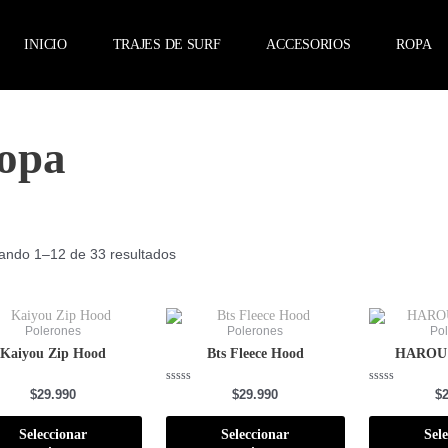
INICIO
TRAJES DE SURF
ACCESORIOS
ROPA
opa
Ordenado
por
ando 1–12 de 33 resultados
precio:
alto
a
bajo
Este
Este
producto
producto
Polerones
Polerones
Po
tiene
tiene
Kaiyou Zip Hood
Bts Fleece Hood
HAROU
múltiples
múltiples
variantes.
variantes.
Las
Las
do
Valorado
Valorado
$
29.990
$
29.990
$
con
con
opciones
opciones
0
0
se
se
de
de
Seleccionar
Seleccionar
Sel
pueden
pueden
5
5