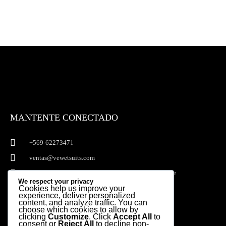
MANTENTE CONECTADO
+569-62273471
ventas@vewetsuits.com
Av. Kennedy 6800 of 509A - Vitacura. Santiago, Chile
We respect your privacy
Cookies help us improve your
I
F
experience, deliver personalized
n
a
content, and analyze traffic. You can
choose which cookies to allow by
s
c
clicking
Customize
. Click
Accept All
to
consent or
Reject All
to decline non-
t
e