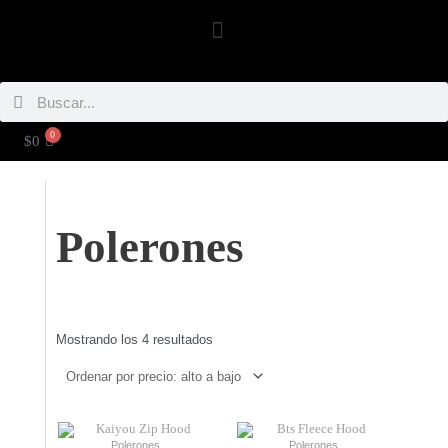
Ir
Menú
al
contenido
Buscar
Buscar
0
CARRITO
$
0
Polerones
Ordenado
por
Mostrando los 4 resultados
precio:
alto
a
bajo
Este
Este
producto
producto
Polerones
Polerones