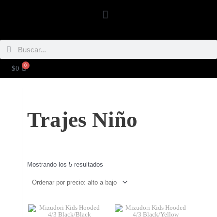
Ir
Menú
al
contenido
Buscar
Buscar
0
CARRITO
$
0
Trajes Niño
Ordenado
por
Mostrando los 5 resultados
precio:
alto
a
bajo
Este
Este
producto
producto