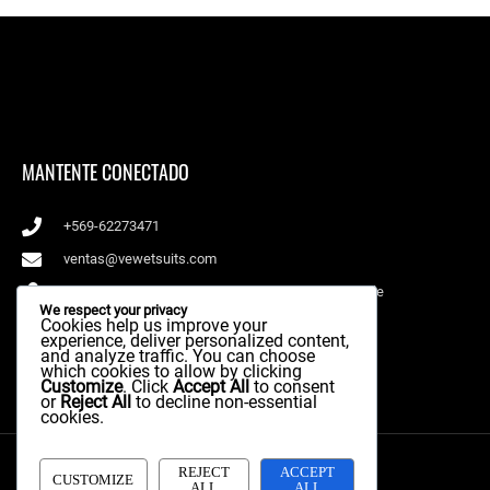
de
de
producto
producto
MANTENTE CONECTADO
+569-62273471
ventas@vewetsuits.com
Av. Kennedy 6800 of 509A - Vitacura. Santiago, Chile
We respect your privacy
Cookies help us improve your
I
F
experience, deliver personalized content,
n
a
and analyze traffic. You can choose
which cookies to allow by clicking
s
c
Customize
. Click
Accept All
to consent
or
Reject All
to decline non-essential
t
e
cookies.
a
b
g
o
REJECT
ACCEPT
r
o
© Derechos Reservados VE Surf
CUSTOMIZE
ALL
ALL