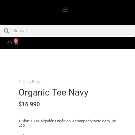
Ir
Menú
al
contenido
Buscar
Buscar
0
CARRITO
$
0
Organic
Tee
Navy
cantidad
,
Poleras
Ropa
Organic Tee Navy
$
16.990
T-Shirt 100% algodón Orgánico, estampado tacto cero, Ve
Eco