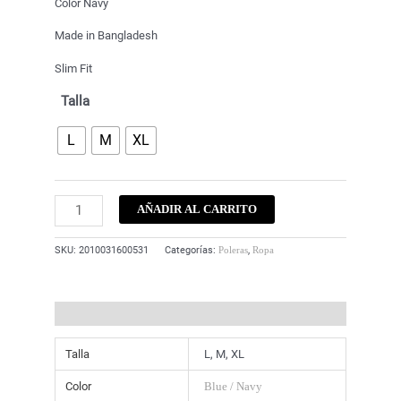
Color Navy
Made in Bangladesh
Slim Fit
Talla
L
M
XL
AÑADIR AL CARRITO
SKU:
2010031600531
Categorías:
,
Poleras
Ropa
Información adicional
Talla
L, M, XL
Color
Blue / Navy