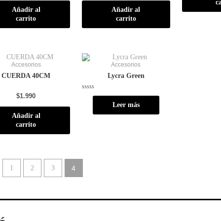
0
c
de
Añadir al
Añadir al
5
carrito
carrito
Accesorios
Accesorios
CUERDA 40CM
Lycra Green
do
Valorado
$
1.990
con
Leer más
0
de
Añadir al
5
carrito
1
2
3
4