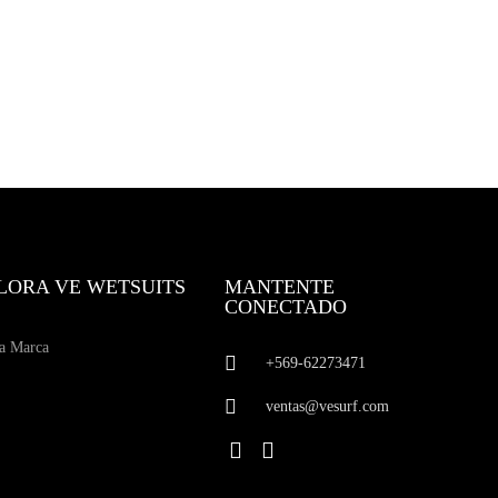
LORA VE WETSUITS
MANTENTE
CONECTADO
a Marca
+569-62273471
ventas@vesurf.com
I
F
n
a
s
c