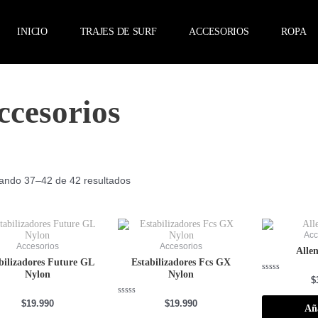
INICIO
TRAJES DE SURF
ACCESORIOS
ROPA
ccesorios
Ordenado
por
ando 37–42 de 42 resultados
precio:
alto
a
bajo
Acc
Accesorios
Accesorios
Alle
bilizadores Future GL
Estabilizadores Fcs GX
Nylon
Nylon
Valorado
$
con
0
do
Valorado
$
19.990
$
19.990
de
Añ
con
5