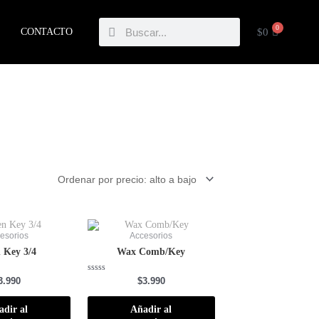
Buscar
Buscar
0
CARRIT
$
0
CONTACTO
esorios
Accesorios
n Key 3/4
Wax Comb/Key
Valorado
3.990
$
3.990
con
0
de
adir al
Añadir al
5