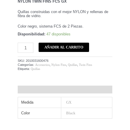
NYLON TWIN FINS FCS GX
Quillas construidas con el mejor NYLON y rellenas de
fibra de vidrio.
Color negro, sistema FCS de 2 Piezas.
Disponibilidad:
47 disponibles
AÑADIR AL CARRITO
SKU:
2010031600476
Categorías:
Accesorios
,
Nylon Fins
,
Quillas
,
Twin Fins
Etiqueta:
Quillas
Información adicional
Medida
GX
Color
Black