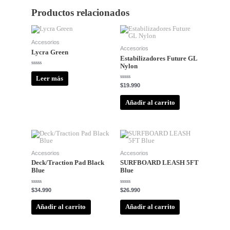
Productos relacionados
Accesorios
Accesorios
Lycra Green
Estabilizadores Future GL
Nylon
Valorado
con
Leer más
0
Valorado
$
19.990
de
con
5
0
de
Añadir al carrito
5
Accesorios
Accesorios
Deck/Traction Pad Black
SURFBOARD LEASH 5FT
Blue
Blue
Valorado
Valorado
$
34.990
$
26.990
con
con
0
0
de
de
Añadir al carrito
Añadir al carrito
5
5