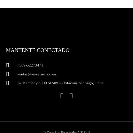
MANTENTE CONECTADO
+569-62273471
ventas@vewetsuits.com
Av. Kennedy 6800 of 509A - Vitacura. Santiago, Chile
I
F
n
a
s
c
t
e
a
b
g
o
© Derechos Reservados VE Surf