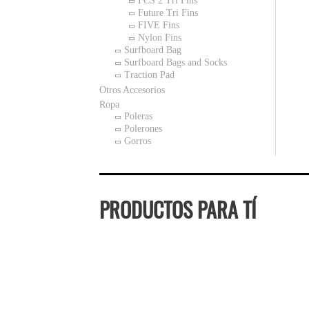
FCS 2 Tri Fins
Future Tri Fins
FIVE Fins
Nylon Fins
Surfboard Bag
Surfboard Bags and Socks
Traction Pad
Otros Accesorios
Ropa
Poleras
Polerones
Gorros
PRODUCTOS PARA TÍ