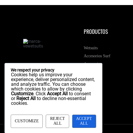
PRODUCTOS
Wetsuits
Accesorios Surf
Accesorios
We respect your privacy
Cookies help us improve your
experience, deliver personalized content,
and analyze traffic. You can choose
which cookies to allow by clicking
Customize
. Click
Accept All
to consent
or
Reject All
to decline non-essential
cookies.
REJECT
ACCEPT
CUSTOMIZE
ALL
ALL
© Derechos Reservados VE Surf