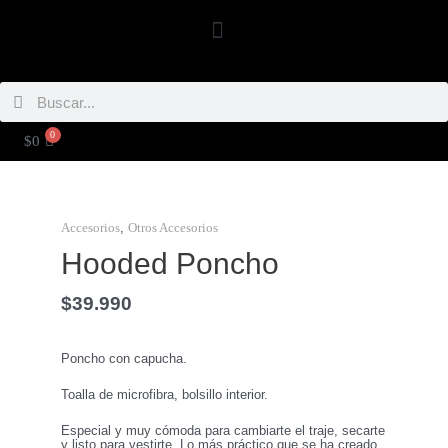
Ir
Menú
al
contenido
Buscar
Buscar
0
CARRITO
$
0
Hooded
Poncho
cantidad
,
Accesorios
Otros Accesorios
Hooded Poncho
$
39.990
Poncho con capucha.
Toalla de microfibra, bolsillo interior.
Especial y muy cómoda para cambiarte el traje, secarte
y listo para vestirte. Lo más práctico que se ha creado