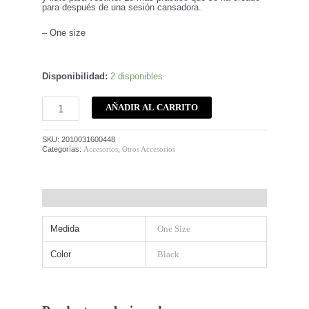
para después de una sesión cansadora.
– One size
Disponibilidad:
2 disponibles
AÑADIR AL CARRITO
SKU:
2010031600448
Categorías:
Accesorios
,
Otros Accesorios
Información adicional
Medida
One Size
Color
Black