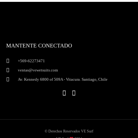
MANTENTE CONECTADO
+569-62273471
ventas@vewetsuits.com
Av. Kennedy 6800 of 509A - Vitacura. Santiago, Chile
I
F
n
a
s
c
t
e
a
b
g
o
r
o
© Derechos Reservados VE Surf