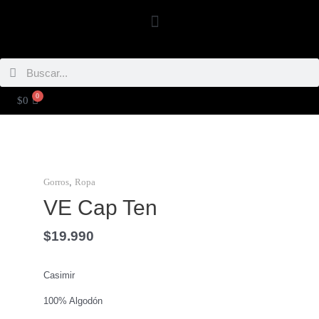
Ir
Menú
al
contenido
Buscar
Buscar
0
CARRITO
$
0
,
Gorros
Ropa
VE Cap Ten
$
19.990
Casimir
100% Algodón