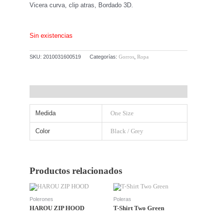
Vicera curva, clip atras, Bordado 3D.
Sin existencias
SKU:
2010031600519
Categorías:
Gorros
,
Ropa
Información adicional
Medida
One Size
Color
Black / Grey
Productos relacionados
Este
Este
producto
producto
tiene
tiene
Polerones
Poleras
múltiples
múltiples
HAROU ZIP HOOD
T-Shirt Two Green
variantes.
variantes.